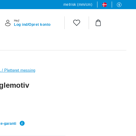
metrisk (mm/cm)
Hej!
Log ind/Opret konto
L / Pletteret messing
glemotiv
ce-garanti