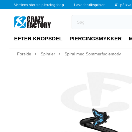
Verdens største piercingshop
Lave fabrikspriser
#1 på kvali
EFTER KROPSDEL
PIERCINGSMYKKER
Forside
Spiraler
Spiral med Sommerfuglemotiv