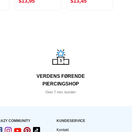
$13,95
$13,45
$13
VERDENS FØRENDE
PIERCINGSHOP
Over 7 mio. kunder
AZY COMMUNITY
KUNDESERVICE
Kontakt