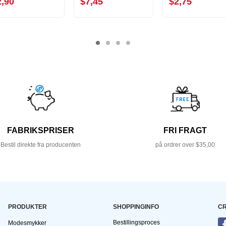
2,90
$7,45
$2,75
FABRIKSPRISER
FRI FRAGT
Bestil direkte fra producenten
på ordrer over $35,00
PRODUKTER
SHOPPINGINFO
CR
Bestillingsproces
Modesmykker