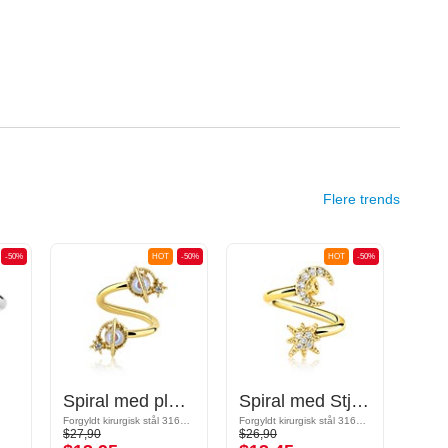
Flere trends
-50%
HOT
-50%
HOT
-50%
Spiral med planetmotiv "Saturn" og krystaller
Spiral med Stjerne og Half moon design
Forgyldt kirurgisk stål 316L / Forgyldt messing
Forgyldt kirurgisk stål 316L/Forgyldt messing
$27,90
$26,90
$27,9