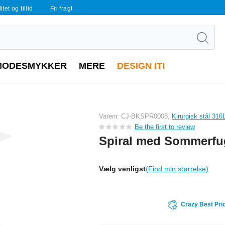
tet og tillid
Fri fragt
MODESMYKKER
MERE
DESIGN IT!
Varenr. CJ-BKSPR0008,
Kirurgisk stål 316
Be the first to review
Spiral med Sommerfu
Vælg venligst
(Find min størrelse)
Crazy Best Pri