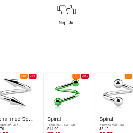
Nej
Ja
HOT
-50%
HOT
-50%
HOT
Spiral med Spikes
Spiral
Spiral
urgisk stål 316L
Titanium ASTM F136
Kirurgisk stål 316L
,79
$14,90
$5,49