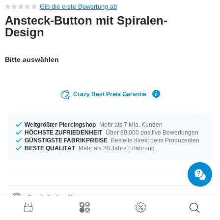
Gib die erste Bewertung ab
Ansteck-Button mit Spiralen-
Design
Bitte auswählen
Crazy Best Preis Garantie
Weltgrößter Piercingshop
Mehr als 7 Mio. Kunden
HÖCHSTE ZUFRIEDENHEIT
Über 80.000 positive Bewertungen
GÜNSTIGSTE FABRIKPREISE
Bestelle direkt beim Produzenten
BESTE QUALITÄT
Mehr als 20 Jahre Erfahrung
Produktdetails
Groß oder klein, das entscheidest du allein – verfügbar in den
Durchmessern von 32 mm bis 58 mm. Ein richtig geiles Produkt aus der