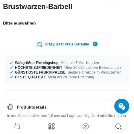
Brustwarzen-Barbell
Bitte auswählen
Crazy Best Preis Garantie
Weltgrößter Piercingshop
Mehr als 7 Mio. Kunden
HÖCHSTE ZUFRIEDENHEIT
Über 80.000 positive Bewertungen
GÜNSTIGSTE FABRIKPREISE
Bestelle direkt beim Produzenten
BESTE QUALITÄT
Mehr als 20 Jahre Erfahrung
Produktdetails
In der Materialstärke von 1,6 mm auf Lager vorrätig. Jetzt erhältlich in den
Längen von 12 mm bis 16 mm. Das umwerfende Aurora Borealis kommt
immer gut. Ein cooles Item in Topqualität und zu einem supergünstigen
Preis.