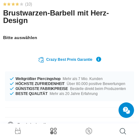
(10)
Brustwarzen-Barbell mit Herz-
Design
Bitte auswählen
Crazy Best Preis Garantie
Weltgrößter Piercingshop
Mehr als 7 Mio. Kunden
HÖCHSTE ZUFRIEDENHEIT
Über 80.000 positive Bewertungen
GÜNSTIGSTE FABRIKPREISE
Bestelle direkt beim Produzenten
BESTE QUALITÄT
Mehr als 20 Jahre Erfahrung
Produktdetails
Ein Produkt für alle Gelegenheiten - erhältlich in der Materialstärke von
1,6 mm. In Längen von 10 mm bis 20 mm auf Lager vorrätig. Dieser Stein