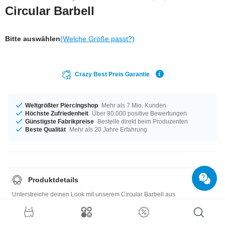
Circular Barbell
Bitte auswählen
(Welche Größe passt?)
Crazy Best Preis Garantie
Weltgrößter Piercingshop
Mehr als 7 Mio. Kunden
Höchste Zufriedenheit
Über 80.000 positive Bewertungen
Günstigste Fabrikpreise
Bestelle direkt beim Produzenten
Beste Qualität
Mehr als 20 Jahre Erfahrung
Produktdetails
Unterstreiche deinen Look mit unserem Circular Barbell aus
Chirurgenstahl. Der geht von klein und niedlich bis "Mann, ist das n
krasses Teil!". Alles eine Frage von Materialstärke und Durchmesser.
Beispiele findest du in unserer Galerie!