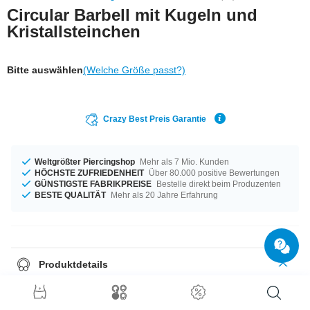
Circular Barbell mit Kugeln und
Kristallsteinchen
Bitte auswählen
(Welche Größe passt?)
Crazy Best Preis Garantie
Weltgrößter Piercingshop
Mehr als 7 Mio. Kunden
HÖCHSTE ZUFRIEDENHEIT
Über 80.000 positive Bewertungen
GÜNSTIGSTE FABRIKPREISE
Bestelle direkt beim Produzenten
BESTE QUALITÄT
Mehr als 20 Jahre Erfahrung
Produktdetails
Groß oder klein, das entscheidest du allein – verfügbar in den
Materialstärken 1,0 mm bis 1,6 mm. Mit Durchmessern von 6 mm bis 22
mm auf Lager vorrätig. Die dazu passenden Kugeln sind in 2,5 mm bis 8