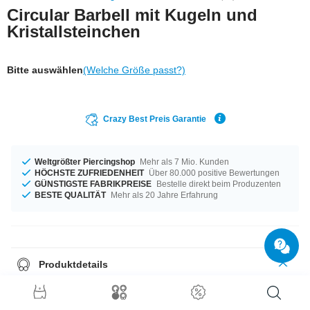
Circular Barbell mit Kugeln und
Kristallsteinchen
Bitte auswählen
(Welche Größe passt?)
Crazy Best Preis Garantie
Weltgrößter Piercingshop
Mehr als 7 Mio. Kunden
HÖCHSTE ZUFRIEDENHEIT
Über 80.000 positive Bewertungen
GÜNSTIGSTE FABRIKPREISE
Bestelle direkt beim Produzenten
BESTE QUALITÄT
Mehr als 20 Jahre Erfahrung
Produktdetails
Groß oder klein, das entscheidest du allein – verfügbar in den
Materialstärken 1,0 mm bis 1,6 mm. Mit Durchmessern von 6 mm bis 22
mm auf Lager vorrätig. Die dazu passenden Kugeln sind in 2,5 mm bis 8