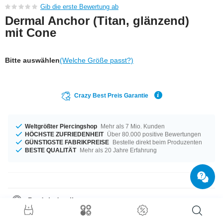
Gib die erste Bewertung ab
Dermal Anchor (Titan, glänzend)
mit Cone
Bitte auswählen
(Welche Größe passt?)
Crazy Best Preis Garantie
Weltgrößter Piercingshop
Mehr als 7 Mio. Kunden
HÖCHSTE ZUFRIEDENHEIT
Über 80.000 positive Bewertungen
GÜNSTIGSTE FABRIKPREISE
Bestelle direkt beim Produzenten
BESTE QUALITÄT
Mehr als 20 Jahre Erfahrung
Produktdetails
Auf Lager für dich in einem Durchmesser von 1,6 mm. Für dich erhältlich
in der Länge von 2,0 mm. Ein echt schönes Produkt ganz nach deinem