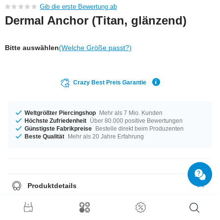
Gib die erste Bewertung ab
Dermal Anchor (Titan, glänzend)
Bitte auswählen
(Welche Größe passt?)
Crazy Best Preis Garantie
Weltgrößter Piercingshop
Mehr als 7 Mio. Kunden
Höchste Zufriedenheit
Über 80.000 positive Bewertungen
Günstigste Fabrikpreise
Bestelle direkt beim Produzenten
Beste Qualität
Mehr als 20 Jahre Erfahrung
Produktdetails
Dieser Artikel liegt in der Materialstärke von 1,6 mm für dich bereit. Jetzt
erhältlich in den Längen von 1,5 mm bis 2,5 mm. Artikel mit Mode-Steinen
in jeder erdenklichen Farbe (bspw. Aurora Borealis oder Saphir). Viel