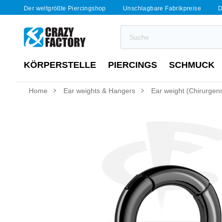
Der weltgrößte Piercingshop
Unschlagbare Fabrikpreise
D
KÖRPERSTELLE
PIERCINGS
SCHMUCK
Home
Ear weights & Hangers
Ear weight (Chirurgen