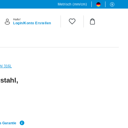
Metrisch (mm/cm)
Hallo!
Login/Konto Erstellen
hl 316L
stahl,
s Garantie