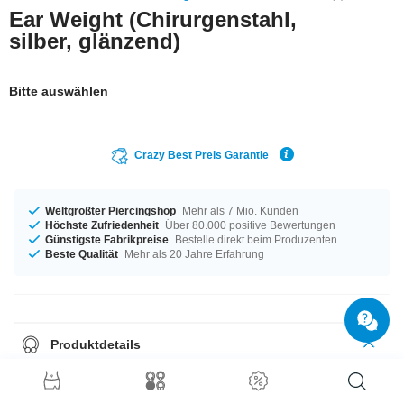
Ear Weight (Chirurgenstahl,
silber, glänzend)
Bitte auswählen
Crazy Best Preis Garantie
Weltgrößter Piercingshop
Mehr als 7 Mio. Kunden
Höchste Zufriedenheit
Über 80.000 positive Bewertungen
Günstigste Fabrikpreise
Bestelle direkt beim Produzenten
Beste Qualität
Mehr als 20 Jahre Erfahrung
Produktdetails
Dieser Artikel liegt in der Materialstärke von 3 mm für dich bereit. Ein
supertrendiges Item in Topqualität und zu einem supergünstigen Preis.