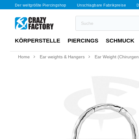
Der weltgrößte Piercingshop
Unschlagbare Fabrikpreise
D
KÖRPERSTELLE
PIERCINGS
SCHMUCK
Home
Ear weights & Hangers
Ear Weight (Chirurgens