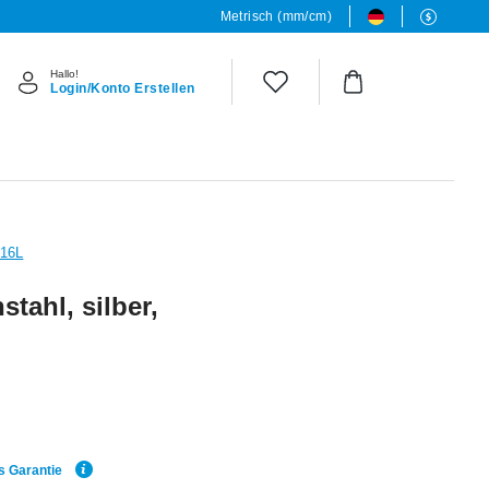
Metrisch (mm/cm)
Hallo!
Login/Konto Erstellen
316L
tahl, silber,
s Garantie