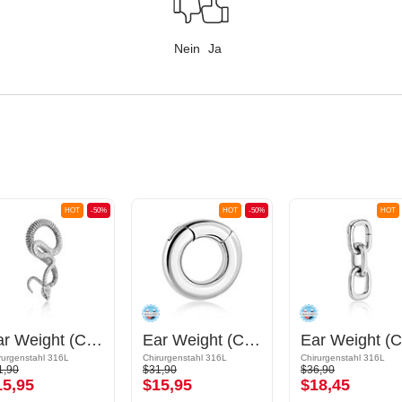
Nein
Ja
HOT
-50%
HOT
-50%
HOT
Ear Weight (Chirurgenstahl, silber, glänzend) mit Schlangen-Design
Ear Weight (Chirurgenstahl, silber, glänzend)
rurgenstahl 316L
Chirurgenstahl 316L
Chirurgenstahl 316L
1,90
$31,90
$36,90
15,95
$15,95
$18,45