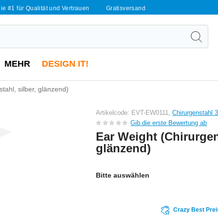
ie #1 für Qualität und Vertrauen
Gratisversand
MEHR
DESIGN IT!
tahl, silber, glänzend)
Artikelcode: EVT-EW0111,
Chirurgenstahl 
Gib die erste Bewertung ab
Ear Weight (Chirurgens
glänzend)
Bitte auswählen
Crazy Best Prei