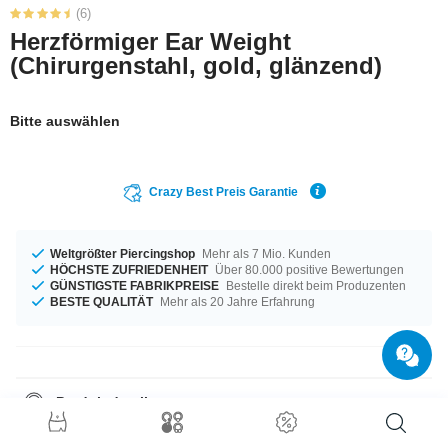
(6)
Herzförmiger Ear Weight
(Chirurgenstahl, gold, glänzend)
Bitte auswählen
Crazy Best Preis Garantie
Weltgrößter Piercingshop
Mehr als 7 Mio. Kunden
HÖCHSTE ZUFRIEDENHEIT
Über 80.000 positive Bewertungen
GÜNSTIGSTE FABRIKPREISE
Bestelle direkt beim Produzenten
BESTE QUALITÄT
Mehr als 20 Jahre Erfahrung
Produktdetails
Auf Lager für dich in einem Durchmesser von 5 mm. Ein tolles Produkt
aus der Crazy Factory. Das findest du sonst nirgends.