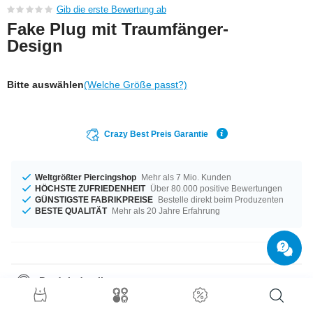
Gib die erste Bewertung ab
Fake Plug mit Traumfänger-
Design
Bitte auswählen
(Welche Größe passt?)
Crazy Best Preis Garantie
Weltgrößter Piercingshop
Mehr als 7 Mio. Kunden
HÖCHSTE ZUFRIEDENHEIT
Über 80.000 positive Bewertungen
GÜNSTIGSTE FABRIKPREISE
Bestelle direkt beim Produzenten
BESTE QUALITÄT
Mehr als 20 Jahre Erfahrung
Produktdetails
In der Materialstärke von 1,2 mm auf Lager vorrätig. Dieses Produkt ist für
dich mit dem Durchmesser 6 mm erhältlich. Ein sensationelles Produkt,