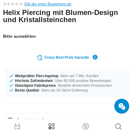
Gib die erste Bewertung ab
Helix Piercing mit Blumen-Design
und Kristallsteinchen
Bitte auswählen
Crazy Best Preis Garantie
Weltgrößter Piercingshop
Mehr als 7 Mio. Kunden
Höchste Zufriedenheit
Über 80.000 positive Bewertungen
Günstigste Fabrikpreise
Bestelle direkt beim Produzenten
Beste Qualität
Mehr als 20 Jahre Erfahrung
Produktdetails
In der Materialstärke von 1,2 mm auf Lager vorrätig. Für alle
Gelegenheiten - erhältlich in 6 mm Länge. Eine 4 mm große Kugel macht