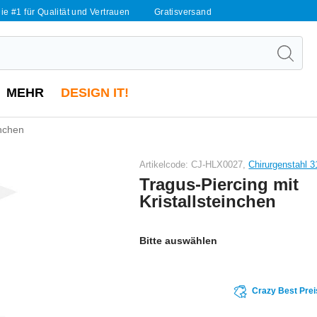
ie #1 für Qualität und Vertrauen
Gratisversand
MEHR
DESIGN IT!
inchen
Artikelcode: CJ-HLX0027,
Chirurgenstahl 
Tragus-Piercing mit
Kristallsteinchen
Bitte auswählen
Crazy Best Prei