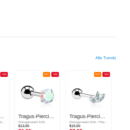
Alle Trends
-50%
HOT
-50%
HOT
-50%
iercing mit Kette und Kristallstein
Tragus-Piercing mit Kristallstein
Tragus-Piercing mit Kristallsteinchen
Vergoldeter Chirurgenstahl 316L
Chirurgenstahl 316L
Chirurgenstahl 316L / Plattiertes Messing
$13,90
$15,90
$15,9