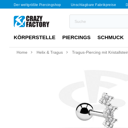
Der weltgrößte Piercingshop
Unschlagbare Fabrikpreise
D
KÖRPERSTELLE
PIERCINGS
SCHMUCK
Home
Helix & Tragus
Tragus-Piercing mit Kristallste