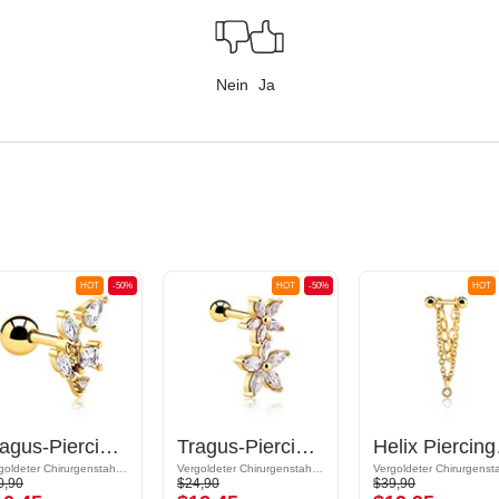
Nein
Ja
HOT
-50%
HOT
-50%
HOT
Tragus-Piercing mit Kristallsteinchen
Tragus-Piercing mit Blumen-Design und Kristallsteinchen
Helix P
Vergoldeter Chirurgenstahl 316L / Vergoldetes Messing
Vergoldeter Chirurgenstahl 316L
0,90
$24,90
$39,90