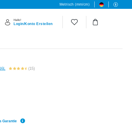
Metrisch (mm/cm)
Hallo!
Login/Konto Erstellen
316L
(15)
s Garantie