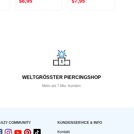
$6,95
$7,95
$7,
WELTGRÖSSTER PIERCINGSHOP
Mehr als 7 Mio. Kunden
AZY COMMUNITY
KUNDEN­SERVICE & INFO
Kontakt