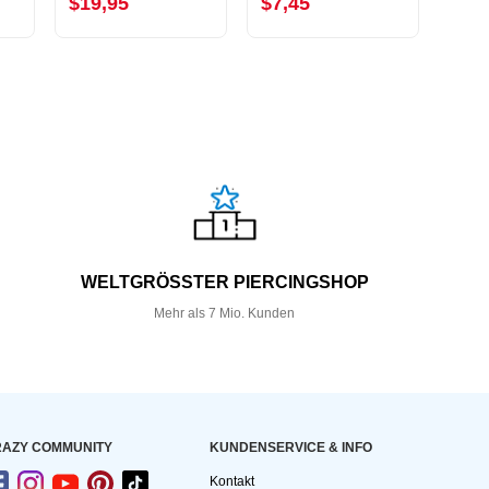
$19,95
$7,45
$5,
WELTGRÖSSTER PIERCINGSHOP
Mehr als 7 Mio. Kunden
AZY COMMUNITY
KUNDEN­SERVICE & INFO
Kontakt