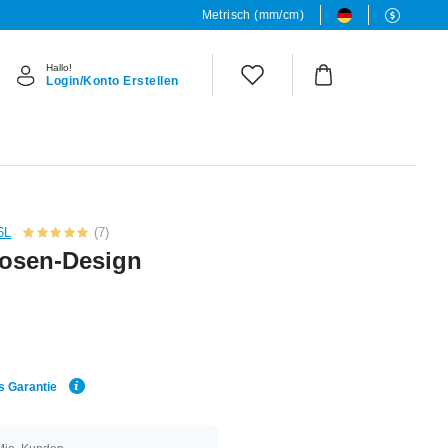
Metrisch (mm/cm)
Hallo!
Login/Konto Erstellen
6L
(7)
Rosen-Design
s Garantie