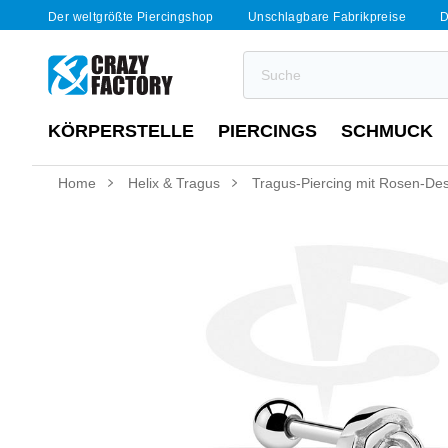
Der weltgrößte Piercingshop
Unschlagbare Fabrikpreise
D
KÖRPERSTELLE
PIERCINGS
SCHMUCK
Home
Helix & Tragus
Tragus-Piercing mit Rosen-De