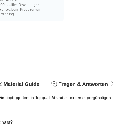
Mio. Kunden
00 positive Bewertungen
e direkt beim Produzenten
Erfahrung
Material Guide
Fragen & Antworten
R
Ein tipptopp Item in Topqualität und zu einem supergünstigen
 hast?