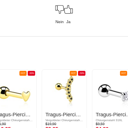
Nein
Ja
HOT
-50%
HOT
-50%
HOT
Tragus-Piercing mit Herz-Design
Tragus-Piercing mit Kristallsteinchen
Tragus-Pierc
Vergoldeter Chirurgenstahl 316L
Vergoldeter Chirurgenstahl 316L/Vergoldetes Messing
Chirurgenstahl 316L
1,90
$19,90
$9,59