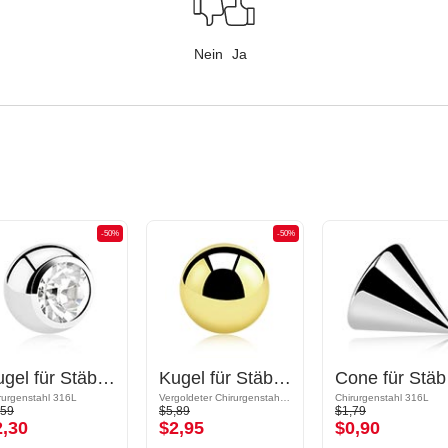
Nein
Ja
-50%
-50%
Kugel für Stäbe mit Gewinde (Chirurgenstahl, silber, glänzend) mit Kristallstein
Kugel für Stäbe mit Gewinde (Chirurgenstahl, gold, glänzend)
Cone f
rurgenstahl 316L
Vergoldeter Chirurgenstahl 316L
Chirurgenstahl 316L
,59
$5,89
$1,79
2,30
$2,95
$0,90