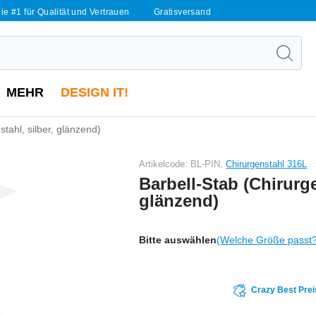
ie #1 für Qualität und Vertrauen
Gratisversand
MEHR
DESIGN IT!
stahl, silber, glänzend)
Artikelcode: BL-PIN,
Chirurgenstahl 316L
Barbell-Stab (Chirurge
glänzend)
Bitte auswählen
(Welche Größe passt
Crazy Best Prei