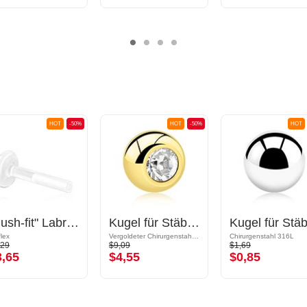
HOT
-50%
HOT
-50%
HOT
"Push-fit" Labret-Stab ohne Gewinde (Bioflex, mehrere Farben)
Kugel für Stäbe mit Gewinde (Chirurgenstahl, gold, glänzend) mit Kristallstein
flex
Vergoldeter Chirurgenstahl 316L
Chirurgenstahl 316L
,29
$9,09
$1,69
3,65
$4,55
$0,85