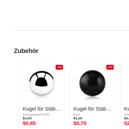
Zubehör
-50%
-50%
-50%
Cone für Stäbe mit Gewinde (Chirurgenstahl, schwarz, glänzend)
Kugel für Stäbe mit Gewinde (Chirurgenstahl, silber, glänzend)
Kugel für Stäbe mit Gewinde (Acryl, mehrere Farben)
Chirurgenstahl 316L
Acryl
Chi
$1,69
$1,39
$4
$0,85
$0,70
$