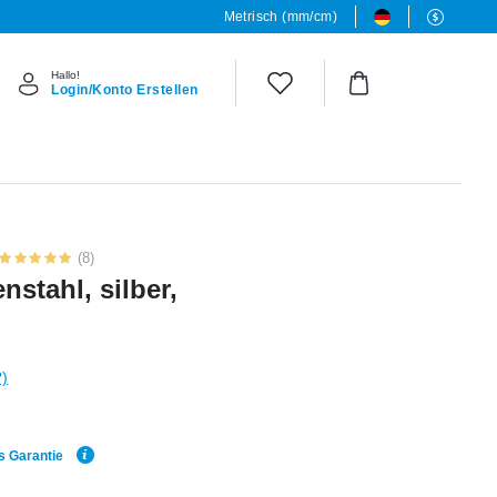
Metrisch (mm/cm)
Hallo!
Login/Konto Erstellen
(8)
nstahl, silber,
?)
s Garantie