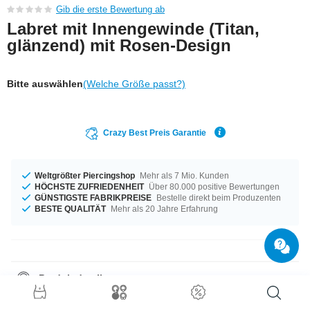
Gib die erste Bewertung ab
Labret mit Innengewinde (Titan,
glänzend) mit Rosen-Design
Bitte auswählen
(Welche Größe passt?)
Crazy Best Preis Garantie
Weltgrößter Piercingshop
Mehr als 7 Mio. Kunden
HÖCHSTE ZUFRIEDENHEIT
Über 80.000 positive Bewertungen
GÜNSTIGSTE FABRIKPREISE
Bestelle direkt beim Produzenten
BESTE QUALITÄT
Mehr als 20 Jahre Erfahrung
Produktdetails
Auf Lager für dich in einem Durchmesser von 1,2 mm. Dieses Produkt
passt für alle Gelegenheiten - erhältlich von 6 mm bis 10 mm Länge. Ein