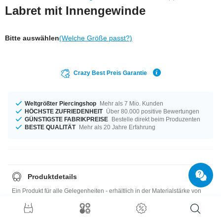
Labret mit Innengewinde
Bitte auswählen
(Welche Größe passt?)
Crazy Best Preis Garantie
Weltgrößter Piercingshop
Mehr als 7 Mio. Kunden
HÖCHSTE ZUFRIEDENHEIT
Über 80.000 positive Bewertungen
GÜNSTIGSTE FABRIKPREISE
Bestelle direkt beim Produzenten
BESTE QUALITÄT
Mehr als 20 Jahre Erfahrung
Produktdetails
Ein Produkt für alle Gelegenheiten - erhältlich in der Materialstärke von
1,2 mm. Jetzt erhältlich in den Längen von 5 mm bis 12 mm. Ein
elegantes Produkt direkt vom Marktführer in unschlagbarer Qualität! Am
besten gleich jetzt bestellen.