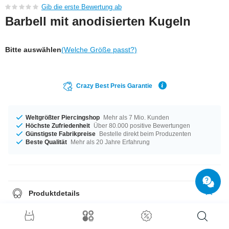
Gib die erste Bewertung ab
Barbell mit anodisierten Kugeln
Bitte auswählen
(Welche Größe passt?)
Crazy Best Preis Garantie
Weltgrößter Piercingshop
Mehr als 7 Mio. Kunden
Höchste Zufriedenheit
Über 80.000 positive Bewertungen
Günstigste Fabrikpreise
Bestelle direkt beim Produzenten
Beste Qualität
Mehr als 20 Jahre Erfahrung
Produktdetails
In den Materialstärken von 1,2 mm und 1,6 mm auf Lager vorrätig. Groß
oder klein, das entscheidest du allein – verfügbar in der Länge 6 mm bis
22 mm. Wähle die passende Kugel für deinen Style, wir haben 2,0 mm bis