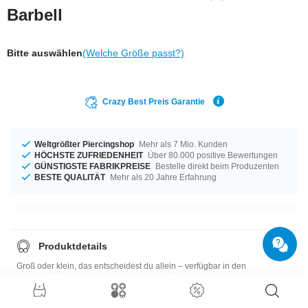
Barbell
Bitte auswählen
(Welche Größe passt?)
Crazy Best Preis Garantie
Weltgrößter Piercingshop
Mehr als 7 Mio. Kunden
HÖCHSTE ZUFRIEDENHEIT
Über 80.000 positive Bewertungen
GÜNSTIGSTE FABRIKPREISE
Bestelle direkt beim Produzenten
BESTE QUALITÄT
Mehr als 20 Jahre Erfahrung
Produktdetails
Groß oder klein, das entscheidest du allein – verfügbar in den
Materialstärken 1,2 mm und 1,6 mm. In Längen von 4,5 mm bis 41 mm auf
Lager vorrätig. Wähle deine Lieblingsfarbe, zum Beispiel Kobalt oder
Gelb. Bei den Aufsätzen hast du die Wahl: 3 mm bis 5 mm - was passt am