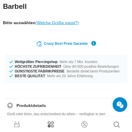
Barbell
Bitte auswählen
(Welche Größe passt?)
Crazy Best Preis Garantie
Weltgrößter Piercingshop
Mehr als 7 Mio. Kunden
HÖCHSTE ZUFRIEDENHEIT
Über 80.000 positive Bewertungen
GÜNSTIGSTE FABRIKPREISE
Bestelle direkt beim Produzenten
BESTE QUALITÄT
Mehr als 20 Jahre Erfahrung
Produktdetails
Groß oder klein, das entscheidest du allein – verfügbar in den
Materialstärken 1,2 mm und 1,6 mm. In Längen von 4,5 mm bis 41 mm auf
Lager vorrätig. Wähle deine Lieblingsfarbe, zum Beispiel Kobalt oder
Gelb. Bei den Aufsätzen hast du die Wahl: 3 mm bis 5 mm - was passt am