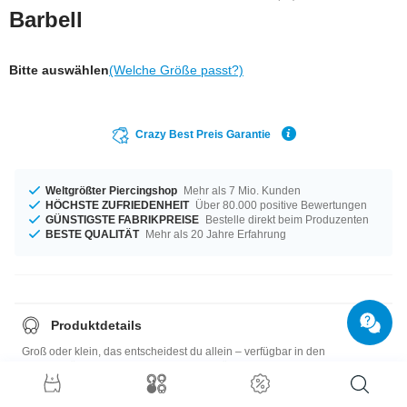
Barbell
Bitte auswählen
(Welche Größe passt?)
Crazy Best Preis Garantie
Weltgrößter Piercingshop
Mehr als 7 Mio. Kunden
HÖCHSTE ZUFRIEDENHEIT
Über 80.000 positive Bewertungen
GÜNSTIGSTE FABRIKPREISE
Bestelle direkt beim Produzenten
BESTE QUALITÄT
Mehr als 20 Jahre Erfahrung
Produktdetails
Groß oder klein, das entscheidest du allein – verfügbar in den
Materialstärken 1,2 mm und 1,6 mm. In Längen von 4,5 mm bis 41 mm auf
Lager vorrätig. Wähle deine Lieblingsfarbe, zum Beispiel Kobalt oder
Gelb. Bei den Aufsätzen hast du die Wahl: 3 mm bis 5 mm - was passt am