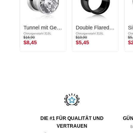
Double Flared Tunnel (Silikon, mehrere Farben)
Tunnel mit Gewinde (Chirurgenstahl, silber, glänzend) mit Kristallstein
Double Flared Tunnel (Chirurgenstahl, schwarz, glänzend)
Chirurgenstahl 316L
Chirurgenstahl 316L
Chi
$16,90
$10,90
$5
$8,45
$5,45
$
DIE #1 FÜR QUALITÄT UND
GÜN
VERTRAUEN
B