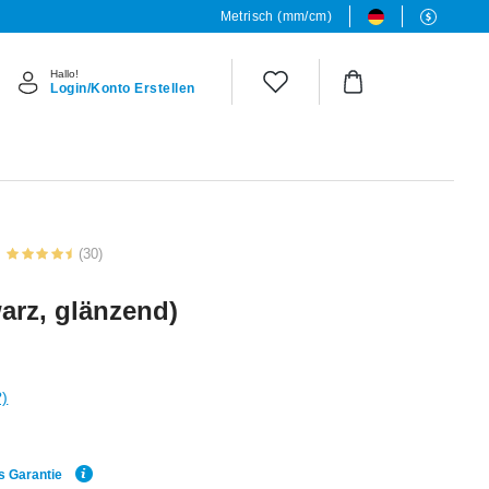
Metrisch (mm/cm)
Hallo!
Login/Konto Erstellen
(30)
arz, glänzend)
?)
s Garantie