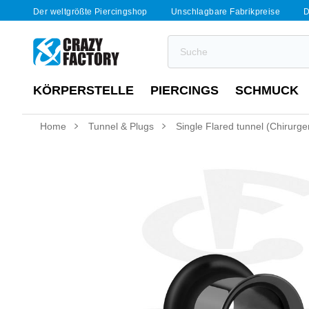
Der weltgrößte Piercingshop
Unschlagbare Fabrikpreise
D
KÖRPERSTELLE
PIERCINGS
SCHMUCK
Home
Tunnel & Plugs
Single Flared tunnel (Chirurg