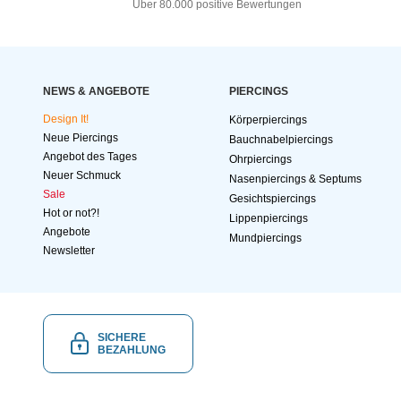
Über 80.000 positive Bewertungen
NEWS & ANGEBOTE
PIERCINGS
Design It!
Körperpiercings
Neue Piercings
Bauchnabelpiercings
Angebot des Tages
Ohrpiercings
Neuer Schmuck
Nasenpiercings & Septums
Sale
Gesichtspiercings
Hot or not?!
Lippenpiercings
Angebote
Mundpiercings
Newsletter
SICHERE
BEZAHLUNG