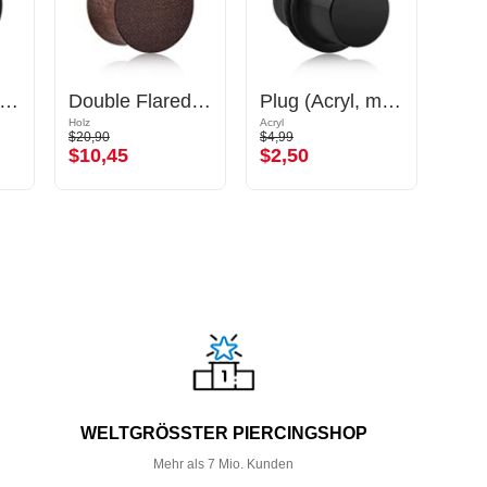
nel mit Gewinde (Acryl, schwarz) mit Kristallsteinchen
Double Flared Plug (Holz)
Plug (Acryl, mehrere Farben) mit O-Ringen
Holz
Acryl
Silikon
$20,90
$4,99
$4,09
$10,45
$2,50
$2,
WELTGRÖSSTER PIERCINGSHOP
Mehr als 7 Mio. Kunden