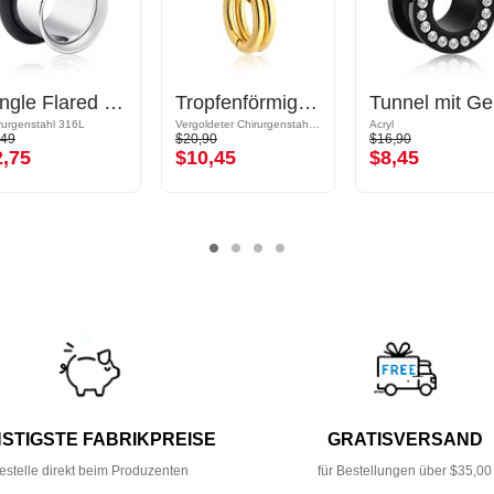
Single Flared Tunnel (Chirurgenstahl, silber, glänzend) mit O-Ring
Tropfenförmiger Double Flared Tunnel (Stahl, gold, glänzend)
Tun
rurgenstahl 316L
Vergoldeter Chirurgenstahl 316L
Acryl
,49
$20,90
$16,90
2,75
$10,45
$8,45
STIGSTE FABRIKPREISE
GRATISVERSAND
estelle direkt beim Produzenten
für Bestellungen über $35,00