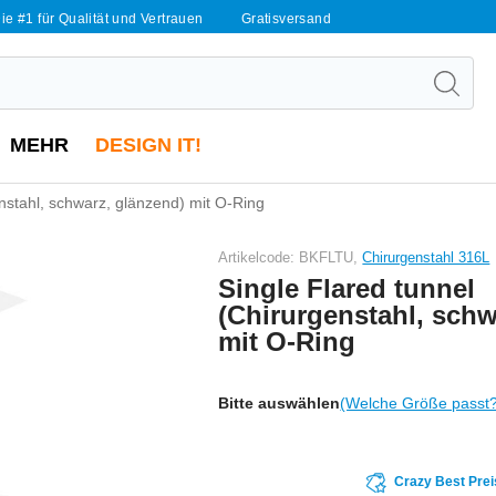
ie #1 für Qualität und Vertrauen
Gratisversand
MEHR
DESIGN IT!
enstahl, schwarz, glänzend) mit O-Ring
Artikelcode: BKFLTU,
Chirurgenstahl 316L
Single Flared tunnel
(Chirurgenstahl, schw
mit O-Ring
Bitte auswählen
(Welche Größe passt
Crazy Best Prei