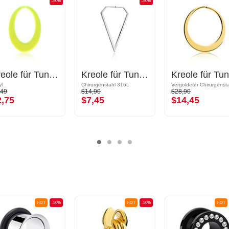
-50%
-50%
Kreole für Tunnel (Acryl, mehrere Farben)
Kreole für Tunnel (Chirurgenstahl, silber, glänzend)
yl
Chirurgenstahl 316L
,49
$14,90
$28,90
2,75
$7,45
$14,45
HOT
-50%
HOT
-50%
HOT