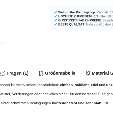
Weltgrößter Piercingshop
Mehr als 7 
HÖCHSTE ZUFRIEDENHEIT
Über 80.0
GÜNSTIGSTE FABRIKPREISE
Bestell
BESTE QUALITÄT
Mehr als 20 Jahre 
Fragen (1)
Größentabelle
Material 
nnt) ist relativ schnell beschrieben:
einfach
,
schlicht
,
edel
und
unz
Muster, Verzierungen oder ähnliches steht - für den ist dieser Tube gena
h unter schwersten Bedingungen
korrosionsfest
und
sehr stabil
ist.