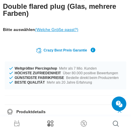
Double flared plug (Glas, mehrere
Farben)
Bitte auswählen
(Welche Größe passt?)
Crazy Best Preis Garantie
Weltgrößter Piercingshop
Mehr als 7 Mio. Kunden
HÖCHSTE ZUFRIEDENHEIT
Über 80.000 positive Bewertungen
GÜNSTIGSTE FABRIKPREISE
Bestelle direkt beim Produzenten
BESTE QUALITÄT
Mehr als 20 Jahre Erfahrung
Produktdetails
Mit Durchmessern von 6 mm bis 20 mm auf Lager vorrätig. Auch bei
unseren Farben ist maximale Vielfalt geboten, zur Zeit besonders
angesagt in Blau und Rot. Dieses himmlisches Teil ist genau, was dir