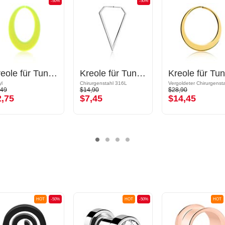
-50%
-50%
Kreole für Tunnel (Acryl, mehrere Farben)
Kreole für Tunnel (Chirurgenstahl, silber, glänzend)
yl
Chirurgenstahl 316L
,49
$14,90
$28,90
2,75
$7,45
$14,45
HOT
-50%
HOT
-50%
HOT