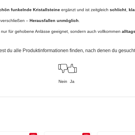
hön funkelnde Kristallsteine
ergänzt und ist zeitgleich
schlicht
,
kl
 verschließen –
Herausfallen unmöglich
.
ht nur für gehobene Anlässe geeignet, sondern auch vollkommen
alltag
est du alle Produktinformationen finden, nach denen du gesucht
Nein
Ja