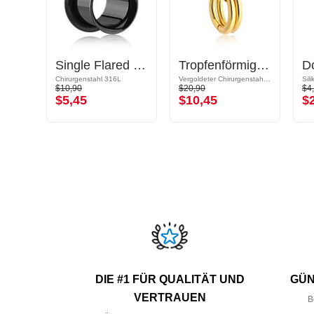
"Glow in the dark" Double Flared Tunnel (Silikon, mehrere Farben)
Single Flared tunnel (Chirurgenstahl, schwarz, glänzend) mit O-Ring
Tropfenförmiger Double Flared Tunnel (Stahl, gold, glänzend)
Chirurgenstahl 316L
Vergoldeter Chirurgenstahl 316L
Sil
$10,90
$20,90
$4
$5,45
$10,45
$
DIE #1 FÜR QUALITÄT UND
GÜN
VERTRAUEN
B