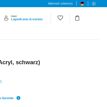
Metrisch (mm/cm)
Hallo!
Login/Konto Erstellen
Acryl, schwarz)
?)
s Garantie