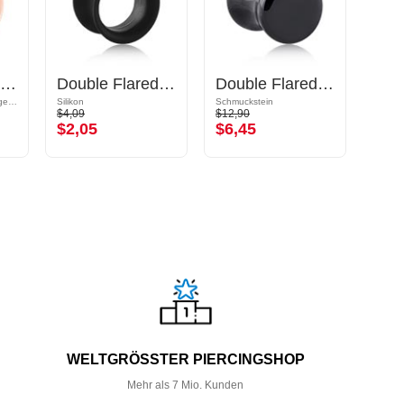
Double Flared Tunnel (Chirurgenstahl, rosegold, glänzend)
Double Flared Tunnel (Silikon, mehrere Farben)
Double Flared Plug (Stein)
Rosé-Vergoldeter Chirurgenstahl 316L
Silikon
Schmuckstein
Glas
$4,09
$12,90
$11,9
$2,05
$6,45
$5,
WELTGRÖSSTER PIERCINGSHOP
Mehr als 7 Mio. Kunden