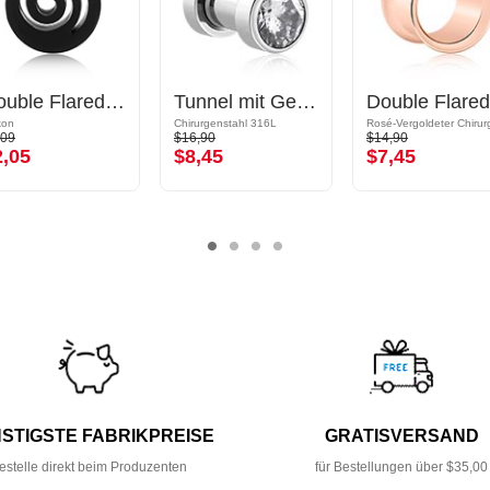
Double Flared Tunnel (Silikon, mehrere Farben) mit Spiralen-Design
Tunnel mit Gewinde (Chirurgenstahl, silber, glänzend) mit Kristallstein
ikon
Chirurgenstahl 316L
,09
$16,90
$14,90
2,05
$8,45
$7,45
STIGSTE FABRIKPREISE
GRATISVERSAND
estelle direkt beim Produzenten
für Bestellungen über $35,00