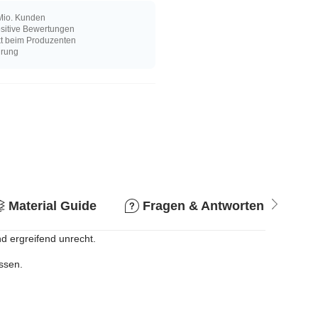
Mio. Kunden
sitive Bewertungen
kt beim Produzenten
hrung
Material Guide
Fragen & Antworten
R
und ergreifend unrecht.
assen.