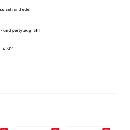
assisch
und
edel
.
s- und partytauglich
!
 hast?