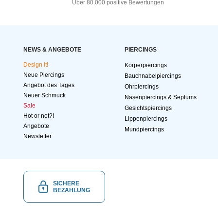
Über 80.000 positive Bewertungen
NEWS & ANGEBOTE
PIERCINGS
Design It!
Körperpiercings
Neue Piercings
Bauchnabelpiercings
Angebot des Tages
Ohrpiercings
Neuer Schmuck
Nasenpiercings & Septums
Sale
Gesichtspiercings
Hot or not?!
Lippenpiercings
Angebote
Mundpiercings
Newsletter
SICHERE
BEZAHLUNG