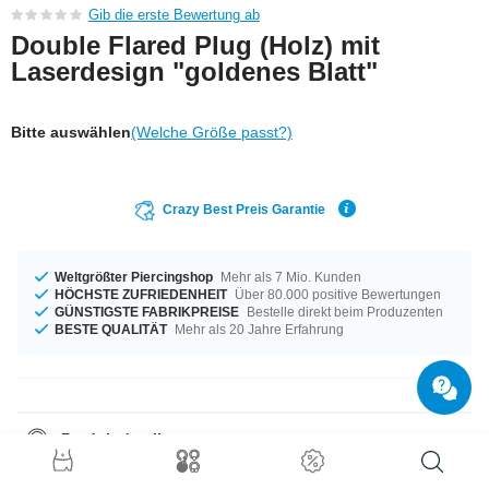
Gib die erste Bewertung ab
Double Flared Plug (Holz) mit
Laserdesign "goldenes Blatt"
Bitte auswählen
(Welche Größe passt?)
Crazy Best Preis Garantie
Weltgrößter Piercingshop
Mehr als 7 Mio. Kunden
HÖCHSTE ZUFRIEDENHEIT
Über 80.000 positive Bewertungen
GÜNSTIGSTE FABRIKPREISE
Bestelle direkt beim Produzenten
BESTE QUALITÄT
Mehr als 20 Jahre Erfahrung
Produktdetails
Für alle Gelegenheiten - erhältlich von 9 mm bis 30 mm Durchmesser.
Der perfekte Style mit Mahagoni. Worauf wartest du noch? Ab in den Korb