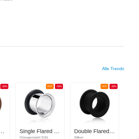
Alle Trends
-50%
HOT
-50%
HOT
-50%
ed Plug (Holz)
Single Flared Tunnel (Chirurgenstahl, silber, glänzend) mit O-Ring
Double Flared Tunnel (Silikon, mehrere Farben)
Chirurgenstahl 316L
Silikon
Holz