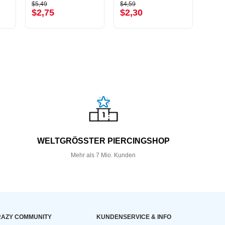
$5,49
$4,59
$13,9
$2,75
$2,30
$6,
WELTGRÖSSTER PIERCINGSHOP
Mehr als 7 Mio. Kunden
AZY COMMUNITY
KUNDEN­SERVICE & INFO