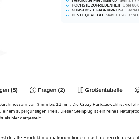
Weltgrößter Piercingshop
Mehr als 7 
HÖCHSTE ZUFRIEDENHEIT
Über 80.0
GÜNSTIGSTE FABRIKPREISE
Bestell
BESTE QUALITÄT
Mehr als 20 Jahre 
en (5)
Fragen (2)
Größentabelle
en Durchmessern von 3 mm bis 12 mm. Die Crazy Farbauswahl ist vielfä
u einem supergünstigen Preis. Dieser Steinplug ist ein reines Naturpro
 als hier dargestellt.
est du alle Produktinformationen finden, nach denen du gesucht