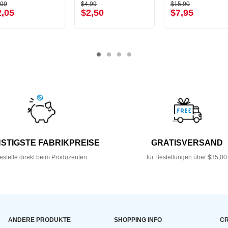
,09
$4,99
$15,90
2,05
$2,50
$7,95
STIGSTE FABRIKPREISE
GRATISVERSAND
estelle direkt beim Produzenten
für Bestellungen über $35,00
ANDERE PRODUKTE
SHOPPING INFO
CR