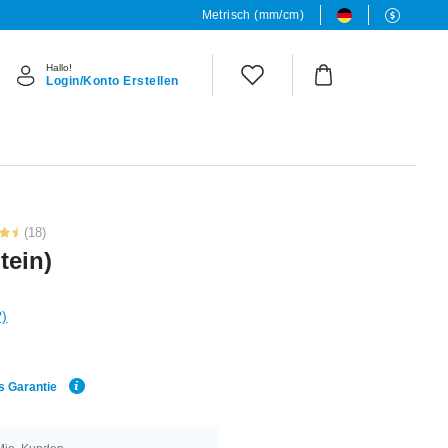
Metrisch (mm/cm)
Hallo!
Login/Konto Erstellen
(18)
tein)
?)
s Garantie