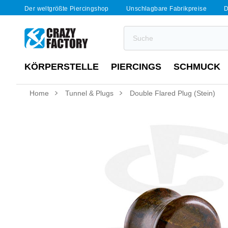
Der weltgrößte Piercingshop
Unschlagbare Fabrikpreise
D
KÖRPERSTELLE
PIERCINGS
SCHMUCK
Home
Tunnel & Plugs
Double Flared Plug (Stein)