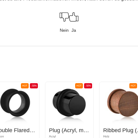
Nein
Ja
HOT
-50%
HOT
-50%
HOT
Double Flared Tunnel (Silikon, mehrere Farben)
Plug (Acryl, mehrere Farben) mit O-Ringen
Ribb
ikon
Acryl
Holz