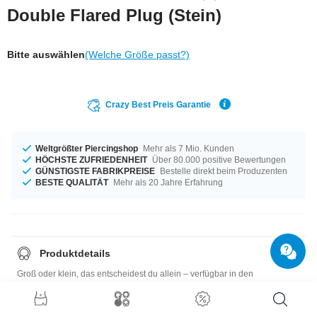
Double Flared Plug (Stein)
Bitte auswählen
(Welche Größe passt?)
Crazy Best Preis Garantie
Weltgrößter Piercingshop
Mehr als 7 Mio. Kunden
HÖCHSTE ZUFRIEDENHEIT
Über 80.000 positive Bewertungen
GÜNSTIGSTE FABRIKPREISE
Bestelle direkt beim Produzenten
BESTE QUALITÄT
Mehr als 20 Jahre Erfahrung
Produktdetails
Groß oder klein, das entscheidest du allein – verfügbar in den
Durchmessern von 3 mm bis 12 mm. Die Crazy Farbauswahl ist vielfältig
und Farben wie Eisen-Tigerauge oder Snow Flake Obsidian stehen zur
Auswahl. Ein wunderbares Item in Topqualität und zu einem