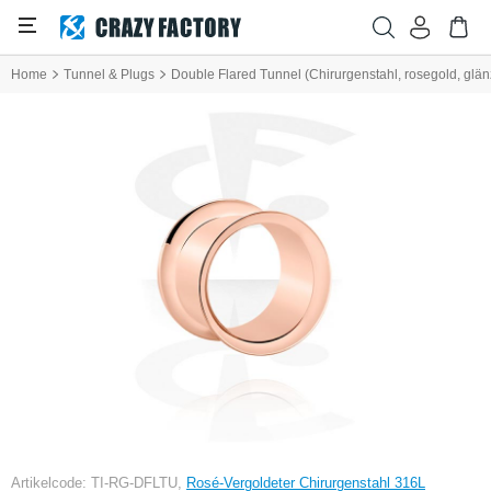
Home
Tunnel & Plugs
Double Flared Tunnel (Chirurgenstahl, rosegold, glä
Artikelcode: TI-RG-DFLTU,
Rosé-Vergoldeter Chirurgenstahl 316L