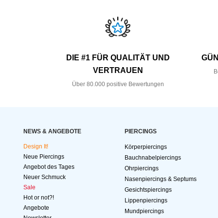
DIE #1 FÜR QUALITÄT UND
GÜN
VERTRAUEN
B
Über 80.000 positive Bewertungen
NEWS & ANGEBOTE
PIERCINGS
Design It!
Körperpiercings
Neue Piercings
Bauchnabelpiercings
Angebot des Tages
Ohrpiercings
Neuer Schmuck
Nasenpiercings & Septums
Sale
Gesichtspiercings
Hot or not?!
Lippenpiercings
Angebote
Mundpiercings