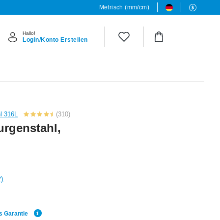
Metrisch (mm/cm)
Hallo!
Login/Konto Erstellen
hl 316L
(310)
urgenstahl,
?)
s Garantie