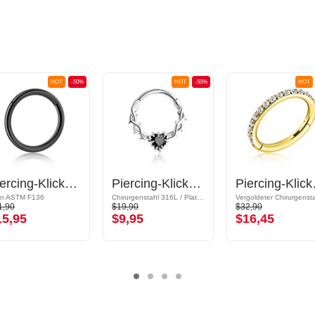
HOT
-50%
HOT
-50%
HOT
Piercing-Klicker (Titan, schwarz, glänzend)
Piercing-Klicker (Chirurgenstahl, silber, glänzend) mit Kristallherz
Piercing-Klicke
an ASTM F136
Chirurgenstahl 316L / Plattiertes Messing
1,90
$19,90
$32,90
15,95
$9,95
$16,45