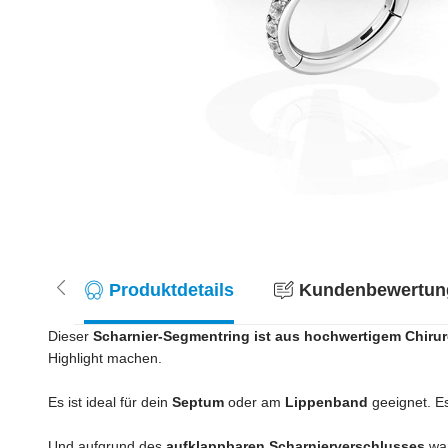
Produktdetails
Kundenbewertung
Dieser
Scharnier-Segmentring ist aus hochwertigem Chiru
Highlight machen.
Es ist ideal für dein
Septum
oder am
Lippenband
geeignet. Es
Und aufgrund des
aufklappbaren Scharnierverschlusses
war