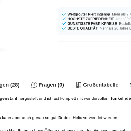
Weltgrößter Piercingshop
Mehr als 7 
HÖCHSTE ZUFRIEDENHEIT
Über 80.0
GÜNSTIGSTE FABRIKPREISE
Bestell
BESTE QUALITÄT
Mehr als 20 Jahre 
en (28)
Fragen (0)
Größentabelle
rgenstahl
hergestellt und ist fast komplett mit wundervollen,
funkelnde
 kann aber auch genau so gut für dein Helix verwendet werden.
 die Handhabung beim Öffnen und Einsetzen des Piercings nie einfach