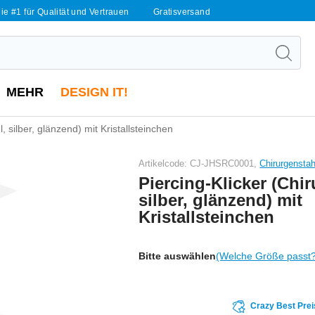
ie #1 für Qualität und Vertrauen
Gratisversand
MEHR
DESIGN IT!
, silber, glänzend) mit Kristallsteinchen
Artikelcode: CJ-JHSRC0001,
Chirurgensta
Piercing-Klicker (Chir
silber, glänzend) mit
Kristallsteinchen
Bitte auswählen
(Welche Größe passt
Crazy Best Prei