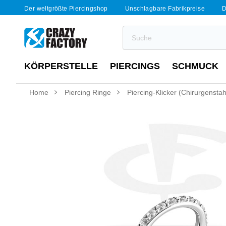
Der weltgrößte Piercingshop
Unschlagbare Fabrikpreise
D
KÖRPERSTELLE
PIERCINGS
SCHMUCK
Home
Piercing Ringe
Piercing-Klicker (Chirurgenstahl