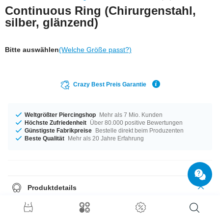
Continuous Ring (Chirurgenstahl,
silber, glänzend)
Bitte auswählen
(Welche Größe passt?)
Crazy Best Preis Garantie
Weltgrößter Piercingshop
Mehr als 7 Mio. Kunden
Höchste Zufriedenheit
Über 80.000 positive Bewertungen
Günstigste Fabrikpreise
Bestelle direkt beim Produzenten
Beste Qualität
Mehr als 20 Jahre Erfahrung
Produktdetails
Ein Produkt für alle Gelegenheiten - erhältlich von 0,8 mm bis 1,6 mm
Materialstärke. Für alle Gelegenheiten - erhältlich von 6 mm bis 12 mm
Durchmesser. Ein fettes Item in Topqualität und zu einem supergünstigen