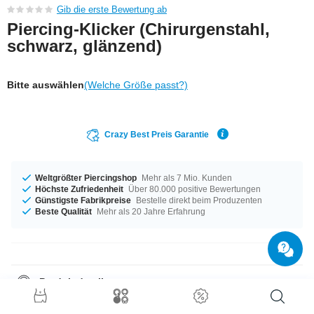
Gib die erste Bewertung ab
Piercing-Klicker (Chirurgenstahl,
schwarz, glänzend)
Bitte auswählen
(Welche Größe passt?)
Crazy Best Preis Garantie
Weltgrößter Piercingshop
Mehr als 7 Mio. Kunden
Höchste Zufriedenheit
Über 80.000 positive Bewertungen
Günstigste Fabrikpreise
Bestelle direkt beim Produzenten
Beste Qualität
Mehr als 20 Jahre Erfahrung
Produktdetails
Dieser Artikel liegt in der Materialstärke von 1,2 mm für dich bereit. Groß
oder klein, das entscheidest du allein – verfügbar mit dem Durchmesser 8