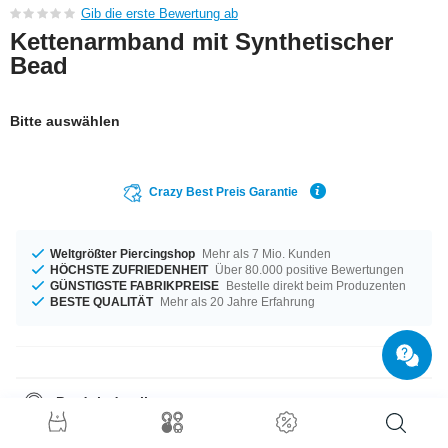
Gib die erste Bewertung ab
Kettenarmband mit Synthetischer
Bead
Bitte auswählen
Crazy Best Preis Garantie
Weltgrößter Piercingshop
Mehr als 7 Mio. Kunden
HÖCHSTE ZUFRIEDENHEIT
Über 80.000 positive Bewertungen
GÜNSTIGSTE FABRIKPREISE
Bestelle direkt beim Produzenten
BESTE QUALITÄT
Mehr als 20 Jahre Erfahrung
Produktdetails
Für dich erhältlich in der Länge von 18 cm. Ein cooles Produkt aus der
Crazy Factory. Das findest du sonst nirgends.