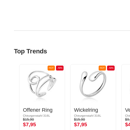
Top Trends
OT
-50%
HOT
-50%
HOT
-50%
Verstellbarer Ring
Offener Ring
Wickelring
Chirurgenstahl 316L
Chirurgenstahl 316L
Chi
$15,90
$15,90
$9
$7,95
$7,95
$