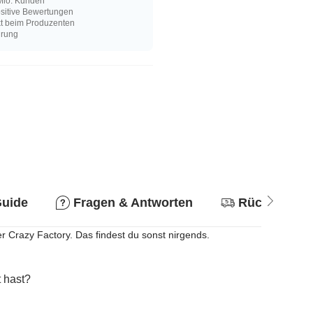
Mio. Kunden
sitive Bewertungen
kt beim Produzenten
hrung
Guide
Fragen & Antworten
Rückgabere
 Crazy Factory. Das findest du sonst nirgends.
 hast?