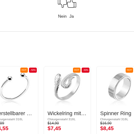
Nein
Ja
HOT
-50%
HOT
-50%
HOT
Verstellbarer Ring
Wickelring mit Schlangen-Design
Spinner Ring
rurgenstahl 316L
Chirurgenstahl 316L
Chirurgenstahl 316L
,09
$14,90
$16,90
4,55
$7,45
$8,45