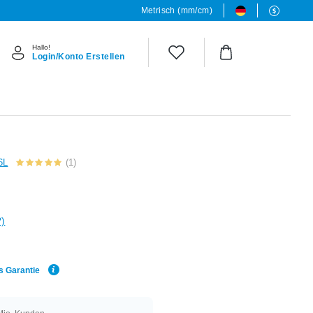
Metrisch (mm/cm)
Hallo!
Login/Konto Erstellen
6L
(1)
?)
s Garantie