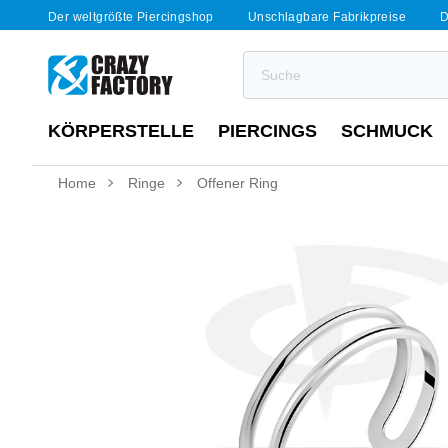
Der weltgrößte Piercingshop
Unschlagbare Fabrikpreise
D
KÖRPERSTELLE
PIERCINGS
SCHMUCK
Home
Ringe
Offener Ring