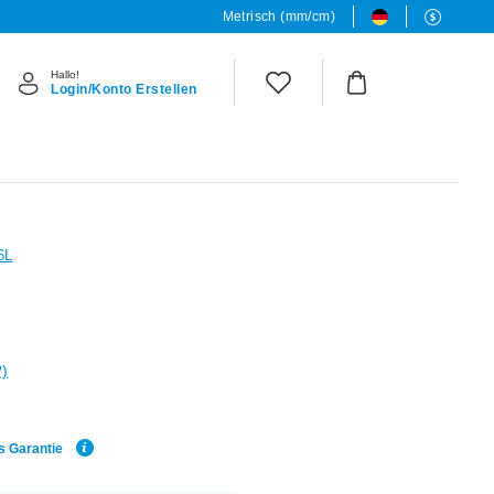
Metrisch (mm/cm)
Hallo!
Login/Konto Erstellen
6L
?)
s Garantie