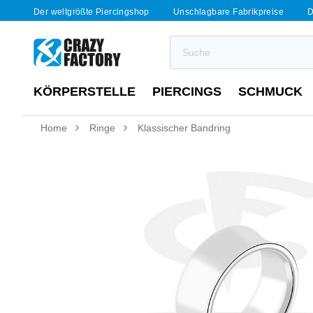
Der weltgrößte Piercingshop
Unschlagbare Fabrikpreise
D
KÖRPERSTELLE
PIERCINGS
SCHMUCK
Home
Ringe
Klassischer Bandring