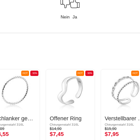
Nein
Ja
HOT
-50%
HOT
-50%
HOT
Schlanker gewundener Ring
Offener Ring
Verstel
rurgenstahl 316L
Chirurgenstahl 316L
Chirurgenstahl 316L
,09
$14,90
$15,90
4,55
$7,45
$7,95