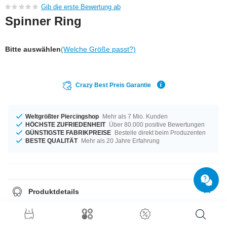
Gib die erste Bewertung ab
Spinner Ring
Bitte auswählen
(Welche Größe passt?)
Crazy Best Preis Garantie
Weltgrößter Piercingshop
Mehr als 7 Mio. Kunden
HÖCHSTE ZUFRIEDENHEIT
Über 80.000 positive Bewertungen
GÜNSTIGSTE FABRIKPREISE
Bestelle direkt beim Produzenten
BESTE QUALITÄT
Mehr als 20 Jahre Erfahrung
Produktdetails
Groß oder klein, das entscheidest du allein – verfügbar in den
Durchmessern von 16 mm bis 20 mm. Ein erstklassiges Produkt, dass
jeden Look aufwertet!