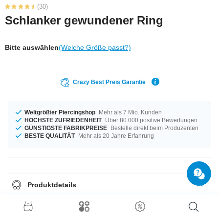
(30)
Schlanker gewundener Ring
Bitte auswählen
(Welche Größe passt?)
Crazy Best Preis Garantie
Weltgrößter Piercingshop
Mehr als 7 Mio. Kunden
HÖCHSTE ZUFRIEDENHEIT
Über 80.000 positive Bewertungen
GÜNSTIGSTE FABRIKPREISE
Bestelle direkt beim Produzenten
BESTE QUALITÄT
Mehr als 20 Jahre Erfahrung
Produktdetails
Mit Durchmessern von 16 mm bis 20 mm auf Lager vorrätig. Ein
erstklassiges Produkt ganz nach deinem Geschmack.