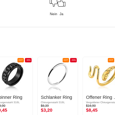
Nein
Ja
HOT
-50%
HOT
-50%
HOT
pinner Ring
Schlanker Ring
Offener Rin
rurgenstahl 316L
Chirurgenstahl 316L
8,90
$6,39
$16,90
9,45
$3,20
$8,45