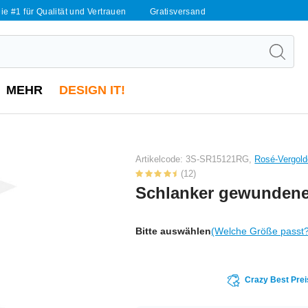
ie #1 für Qualität und Vertrauen
Gratisversand
MEHR
DESIGN IT!
Artikelcode: 3S-SR15121RG,
Rosé-Vergold
(12)
Schlanker gewundene
Bitte auswählen
(Welche Größe passt
Crazy Best Prei