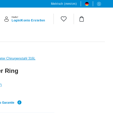
Metrisch (mm/cm)
Hallo!
Login/Konto Erstellen
eter Chirurgenstahl 316L
r Ring
?)
s Garantie