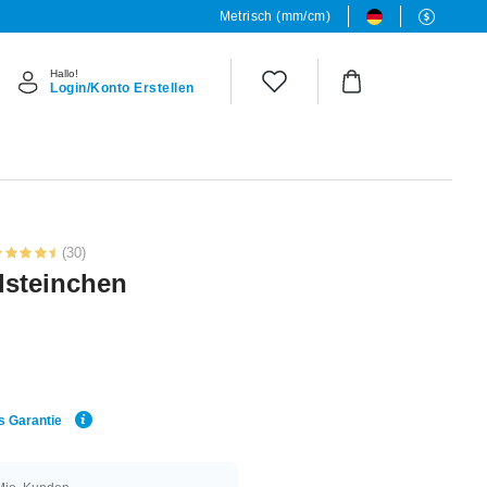
Metrisch (mm/cm)
Hallo!
Login/Konto Erstellen
(30)
llsteinchen
s Garantie