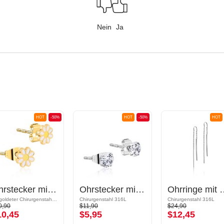
Nein
Ja
HOT
-50%
HOT
-50%
HOT
Ohrstecker mit Gänseblümchen-design
Ohrstecker mit Kristallsteinchen
Ohrringe 
Vergoldeter Chirurgenstahl 316L
Chirurgenstahl 316L
Chirurgenstahl 316L
0,90
$11,90
$24,90
10,45
$5,95
$12,45