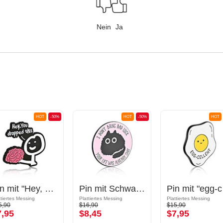
Nein
Ja
HOT
-50%
HOT
-50%
HOT
Pin mit "Hey, You dropped this" Schriftzug
Pin mit Schwarze Katze-Design und "I don't bring bad luck, your life was already shit" Schriftzug
Pin
ttiertes Messing
Plattiertes Messing
Plattiertes Messing
5,90
$16,90
$15,90
7,95
$8,45
$7,95