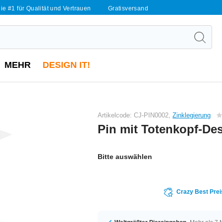
ie #1 für Qualität und Vertrauen
Gratisversand
MEHR
DESIGN IT!
Artikelcode: CJ-PIN0002,
Zinklegierung
Pin mit Totenkopf-De
Bitte auswählen
Crazy Best Prei