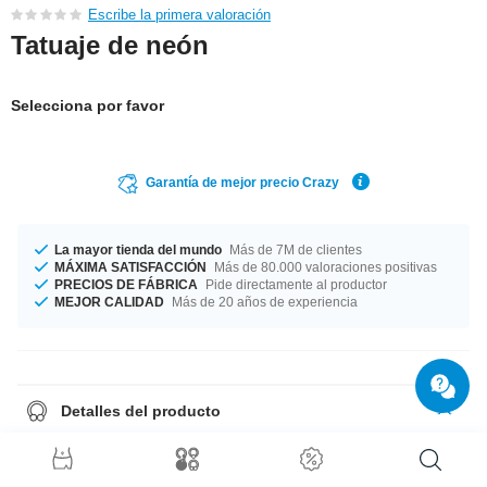
Escribe la primera valoración
Tatuaje de neón
Selecciona por favor
Garantía de mejor precio Crazy
La mayor tienda del mundo
Más de 7M de clientes
MÁXIMA SATISFACCIÓN
Más de 80.000 valoraciones positivas
PRECIOS DE FÁBRICA
Pide directamente al productor
MEJOR CALIDAD
Más de 20 años de experiencia
Detalles del producto
Calcomanía. Se pone facilmente con agua y dura un par de días. Se
elimina facilmente con agua. Brillan en intensivos colores luminosos en
lugares con luz UV. ¡Ideal para estas fiestas o simplemente para salir!