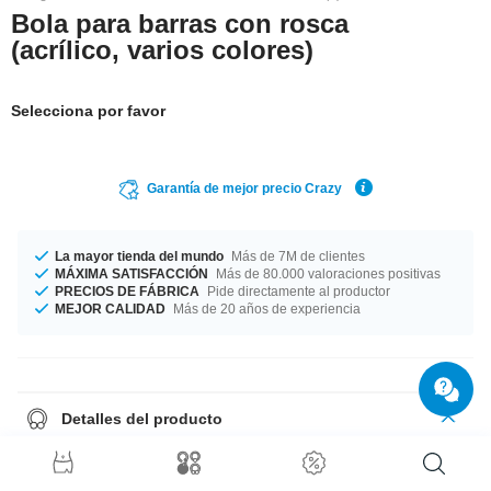
Bola para barras con rosca
(acrílico, varios colores)
Selecciona por favor
Garantía de mejor precio Crazy
La mayor tienda del mundo
Más de 7M de clientes
MÁXIMA SATISFACCIÓN
Más de 80.000 valoraciones positivas
PRECIOS DE FÁBRICA
Pide directamente al productor
MEJOR CALIDAD
Más de 20 años de experiencia
Detalles del producto
Dos grosores disponibles para que elijas tu favorito: 1.2 mm y 1.6 mm.
Disponible en varios tamaños empezando en diámetros de 2.5 mm hasta
8 mm. Disponible en diferentes colores incluyendo verde y amarillo. En