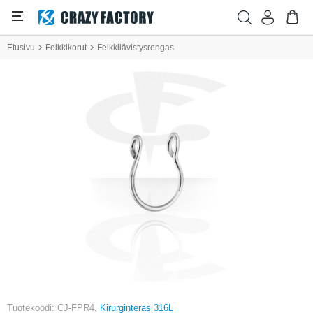
Etusivu
Feikkikorut
Feikkilävistysrengas
Tuotekoodi: CJ-FPR4,
Kirurginteräs 316L