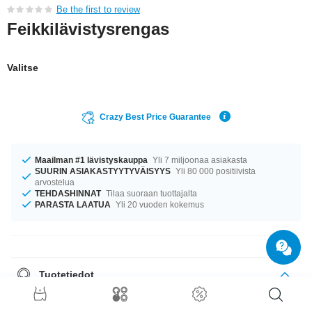
Be the first to review
Feikkilävistysrengas
Valitse
Crazy Best Price Guarantee
Maailman #1 lävistyskauppa
Yli 7 miljoonaa asiakasta
SUURIN ASIAKASTYYTYVÄISYYS
Yli 80 000 positiivista
arvostelua
TEHDASHINNAT
Tilaa suoraan tuottajalta
PARASTA LAATUA
Yli 20 vuoden kokemus
Tuotetiedot
Saatavilla koossa 0.8 mm. Uusi paras ystäväsi toimitetaan sinulle, ja se
on halkaisijaltaan 8 mm. upea tuote – juuri sellainen kuin haluat!