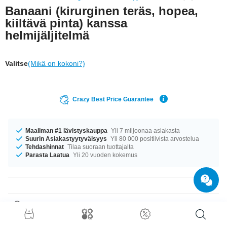
Banaani (kirurginen teräs, hopea,
kiiltävä pinta) kanssa
helmijäljitelmä
Valitse
(Mikä on kokoni?)
Crazy Best Price Guarantee
Maailman #1 lävistyskauppa
Yli 7 miljoonaa asiakasta
Suurin Asiakastyytyväisyys
Yli 80 000 positiivista arvostelua
Tehdashinnat
Tilaa suoraan tuottajalta
Parasta Laatua
Yli 20 vuoden kokemus
Tuotetiedot
Hienovarainen yhdistelmä.