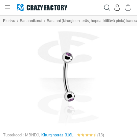
Etusivu
Banaanikorut
Banaani (kirurginen teräs, hopea, kiiltävä pinta) kanssa p
Tuotekoodi: MBNDJ,
Kirurginteräs 316L
(13)