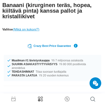
Banaani (kirurginen teräs, hopea,
kiiltävä pinta) kanssa pallot ja
kristallikivet
Valitse
(Mikä on kokoni?)
Crazy Best Price Guarantee
Maailman #1 lävistyskauppa
Yli 7 miljoonaa asiakasta
SUURIN ASIAKASTYYTYVÄISYYS
Yli 80 000 positiivista
arvostelua
TEHDASHINNAT
Tilaa suoraan tuottajalta
PARASTA LAATUA
Yli 20 vuoden kokemus
Tuotetiedot