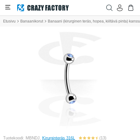
Etusivu
Banaanikorut
Banaani (kirurginen teräs, hopea, kiiltävä pinta) kanssa p
Tuotekoodi: MBNDJ,
Kirurginteräs 316L
(13)