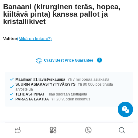
Banaani (kirurginen teräs, hopea,
kiiltävä pinta) kanssa pallot ja
kristallikivet
Valitse
(Mikä on kokoni?)
Crazy Best Price Guarantee
Maailman #1 lävistyskauppa
Yli 7 miljoonaa asiakasta
SUURIN ASIAKASTYYTYVÄISYYS
Yli 80 000 positiivista
arvostelua
TEHDASHINNAT
Tilaa suoraan tuottajalta
PARASTA LAATUA
Yli 20 vuoden kokemus
Tuotetiedot