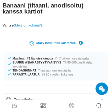
Banaani (titaani, anodisoitu)
kanssa kartiot
Valitse
(Mikä on kokoni?)
Crazy Best Price Guarantee
Maailman #1 lävistyskauppa
Yli 7 miljoonaa asiakasta
SUURIN ASIAKASTYYTYVÄISYYS
Yli 80 000 positiivista
arvostelua
TEHDASHINNAT
Tilaa suoraan tuottajalta
PARASTA LAATUA
Yli 20 vuoden kokemus
Tuotetiedot
Oli kokosi mikä tahansa, meiltä löytyy. Saatavana ko’oissa 1.2 mm ja 1.6
mm. Täydellinen kumppani eri tilanteisiin... saatavilla pituuksissa 6 mm–