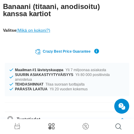
Banaani (titaani, anodisoitu)
kanssa kartiot
Valitse
(Mikä on kokoni?)
Crazy Best Price Guarantee
Maailman #1 lävistyskauppa
Yli 7 miljoonaa asiakasta
SUURIN ASIAKASTYYTYVÄISYYS
Yli 80 000 positiivista
arvostelua
TEHDASHINNAT
Tilaa suoraan tuottajalta
PARASTA LAATUA
Yli 20 vuoden kokemus
Tuotetiedot
Oli kokosi mikä tahansa, meiltä löytyy. Saatavana ko’oissa 1.2 mm ja 1.6
mm. Täydellinen kumppani eri tilanteisiin... saatavilla pituuksissa 6 mm–